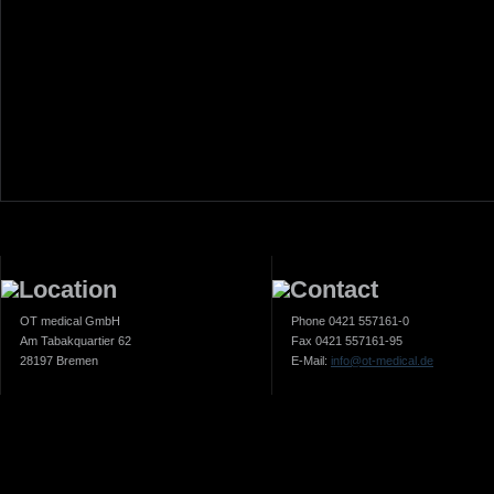
OT medical GmbH
Phone 0421 557161-0
Am Tabakquartier 62
Fax 0421 557161-95
28197 Bremen
E-Mail:
info@ot-medical.de