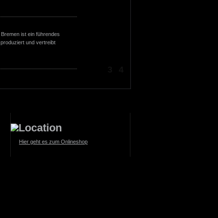
ensiven Dialog, um sie in den
tensiv einbeziehen zu können.
chkeit und gute Erreichbarkeit
 Bremen ist ein führendes
 OT medical-Team nicht nur
produziert und vertreibt
ständlichkeiten.
erschaftliches Miteinander mit
n den gemeinsamen Erfolg.
3
4
Hier geht es zum Onlineshop