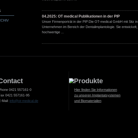
bieten Schulung an und pflegen einen int
Prozess der Produktweiterentwicklung in
S
04.2025: OT medical Publikationen in der PIP
CHIV
Ferner sind Kundenorientierung, Freundli
Unser Firmenporträt in der PIP:Die OT-medical GmbH mit Sitz in
für das motivierte und hochqualifizierte
Unternehmen im Bereich der Dentalimplantologie. Sie entwickelt, 
leere Floskeln sondern gelebte Selbstver
hochwertige ...
Auf diese Weise realisieren wir ein partn
unseren überzeugten Kunden und sicher
Phone 0421 557161-0
Hier finden Sie Informationen
Fax 0421 557161-95
zu unseren Implantatsystemen
E-Mail:
info@ot-medical.de
und Biomaterialien