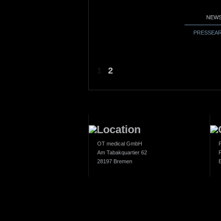
NEW
PRESSEAR
1
2
OT medical GmbH
Am Tabakquartier 62
28197 Bremen