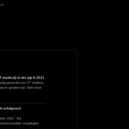
UM
tätsanspruch „Made in
T medical) in der pip 6-2021
OT medical GmbH
ysteme mit höchster
 ruhig geworden um OT medical,
Am Tabakquartier 62
m wissenschaftlichen
sser geraten war. Viele treue
28197 Bremen
Telefon +49 (0) 421 55716
ein Implantatsystem sondern
Telefax +49 (0) 421 55716
E-Mail
info@ot-medical.de
 erfolgreich
 qualitativ hochwertigen und
rragenden Service, der
mber 2021 - Die
 ist. So unterstützen wir OT
lvenzverwalter vorgelegten
 Marketing-Konzept und PR,