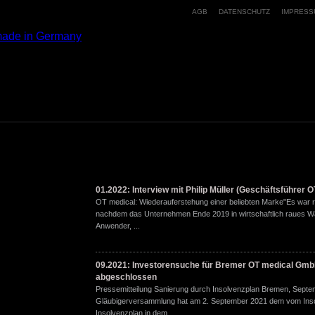
AGB
DATENSCHUTZ
IMPRESS
Wir haben die Philosophie und den Quali
01.2022: Interview mit Philip Müller (Geschäftsführer O
Germany“. So werden unsere Implantats
OT medical: Wiederauferstehung einer beliebten Marke"Es war
innovativer Präzision und nach neueste
nachdem das Unternehmen Ende 2019 in wirtschaftlich raues Wa
Kenntnisstand gefertigt.
Anwender, ...
Wir bieten Ihnen aber nicht einfach nur 
ein komplettes Implantologiekonzept!
09.2021: Investorensuche für Bremer OT medical GmbH
Dieses Konzept beinhaltet neben unseren
abgeschlossen
innovativen Produkten auch einen hervo
Pressemitteilung Sanierung durch Insolvenzplan Bremen, Septe
individuell auf unsere Kunden abgestimmt
Gläubigerversammlung hat am 2. September 2021 dem vom Inso
medical Anwender auch gerne in Sachen
Insolvenzplan in dem ...